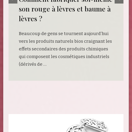
MODE
 à
Faites des galons de dentelles
votre allié mode
ui
Ces dernières années le concept de DIY
les
rencontre une grande popularité auprès
s
des jeunes adultes. Les fans de mode
ls
adeptes de DIY trouveront dans les …