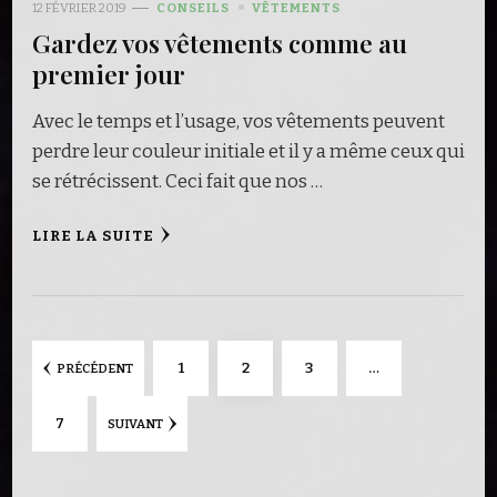
12 FÉVRIER 2019
CONSEILS
VÊTEMENTS
Gardez vos vêtements comme au
premier jour
Avec le temps et l’usage, vos vêtements peuvent
perdre leur couleur initiale et il y a même ceux qui
se rétrécissent. Ceci fait que nos …
LIRE LA SUITE
Navigation
PAGE
PAGE
PAGE
1
2
3
…
PRÉCÉDENT
des
PAGE
7
SUIVANT
articles