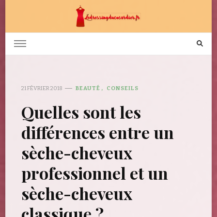
ledressingducocardier
Mode, dressing et beauté
21 FÉVRIER 2018
BEAUTÉ
CONSEILS
Quelles sont les
différences entre un
sèche-cheveux
professionnel et un
sèche-cheveux
classique ?