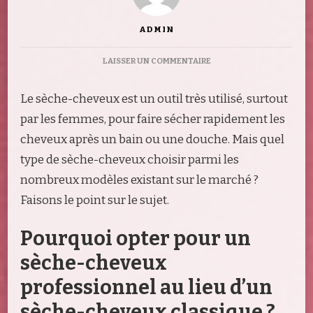
ADMIN
SUR
LAISSER UN COMMENTAIRE
QUELLES
SONT
Le sèche-cheveux est un outil très utilisé, surtout
LES
DIFFÉRENCES
par les femmes, pour faire sécher rapidement les
ENTRE
cheveux après un bain ou une douche. Mais quel
UN
SÈCHE-
type de sèche-cheveux choisir parmi les
CHEVEUX
nombreux modèles existant sur le marché ?
PROFESSIONNEL
ET
Faisons le point sur le sujet.
UN
SÈCHE-
Pourquoi opter pour un
CHEVEUX
CLASSIQUE
sèche-cheveux
?
professionnel au lieu d’un
sèche-cheveux classique ?